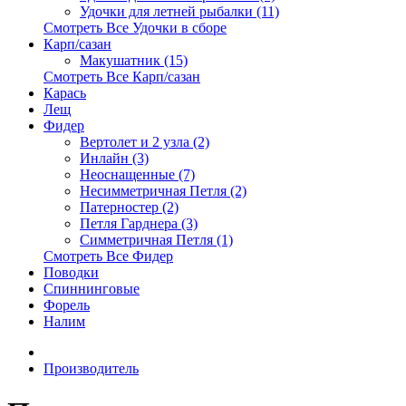
Удочки для летней рыбалки (11)
Смотреть Все Удочки в сборе
Карп/сазан
Макушатник (15)
Смотреть Все Карп/сазан
Карась
Лещ
Фидер
Вертолет и 2 узла (2)
Инлайн (3)
Неоснащенные (7)
Несимметричная Петля (2)
Патерностер (2)
Петля Гарднера (3)
Симметричная Петля (1)
Смотреть Все Фидер
Поводки
Спиннинговые
Форель
Налим
Производитель