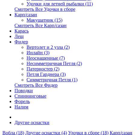
Удочки для летней рыбалки (11)
Смотреть Все Удочки в сборе
Карп/сазан
Макушатник (15)
Смотреть Все Карп/сазан
Карась
Лещ
Фидер
Вертолет и 2 узла (2)
Инлайн (3)
Неоснащенные (7)
Несимметричная Петля (2)
Патерностер (2)
Петля Гарднера (3)
Симметричная Петля (1)
Смотреть Все Фидер
Поводки
Спиннинговые
Форель
Налим
Другие оснастки
Вобла (18)
Другие оснастки (4)
Удочки в сборе (18)
Карп/сазан