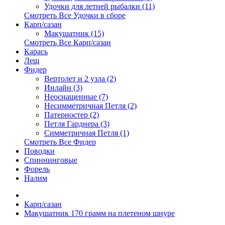
Удочки для летней рыбалки (11)
Смотреть Все Удочки в сборе
Карп/сазан
Макушатник (15)
Смотреть Все Карп/сазан
Карась
Лещ
Фидер
Вертолет и 2 узла (2)
Инлайн (3)
Неоснащенные (7)
Несимметричная Петля (2)
Патерностер (2)
Петля Гарднера (3)
Симметричная Петля (1)
Смотреть Все Фидер
Поводки
Спиннинговые
Форель
Налим
Карп/сазан
Макушатник 170 грамм на плетеном шнуре