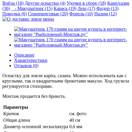
Вобла (18)
Другие оснастки (4)
Удочки в сборе (18)
Карп/сазан
(36)
- Макушатник (15)
Карась (19)
Лещ (17)
Фидер (13)
Поводки (6)
Спиннинговые (20)
Форель (10)
Налим (12)
Описание
Характеристики
Отзывов (0)
Оснастку для ловли карпа, сазана. Можно использовать как с
круглыми, так и квадратными брикетами макухи. Ход грузила
регулируется стопорами.
Монтаж продается без брикета.
Параметры
Крючок
см. фото
Общая длина
40 см
Диаметр основной лески/шнура
0,6 мм