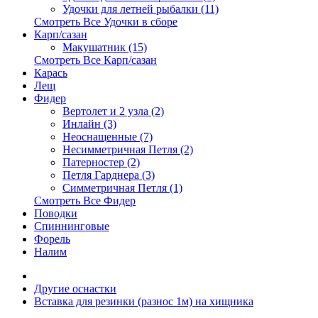
Удочки для летней рыбалки (11)
Смотреть Все Удочки в сборе
Карп/сазан
Макушатник (15)
Смотреть Все Карп/сазан
Карась
Лещ
Фидер
Вертолет и 2 узла (2)
Инлайн (3)
Неоснащенные (7)
Несимметричная Петля (2)
Патерностер (2)
Петля Гарднера (3)
Симметричная Петля (1)
Смотреть Все Фидер
Поводки
Спиннинговые
Форель
Налим
Другие оснастки
Вставка для резинки (разнос 1м) на хищника